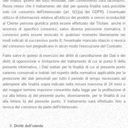
tale finalità, ipotesi del tutto residuale, tale conferimento sarà facoltativo.
Resta inteso che il trattamento dei dati per questa finalità sarà possibile
solo col consenso dell'interessato (art. 6(1)(a) del GDPR). L'eventuale
utilizzo di informazioni relative all'utilizzo dei prodotti o servizi riconducibili
al Cliente persona giuridica potrà essere effettuato dal Titolare. anche in
assenza di specifico consenso, salvo diversa previsione normativa. Il
consenso potrà essere revocato in qualsiasi momento liberamente nei
modi indicati al successivo punto 8; l'eventuale mancato rilascio o revoca
del consenso non pregiudicano in alcun modo l'esecuzione del Contratto.
Fatte salve le ipotesi di esercizio dei diritti di cancellazione dei Dati e dei
diritti di opposizione e limitazione del trattamento di cui al punto 8 della
presente informativa, i Dati trattati per le finalità di cui al presente punto
saranno conservati e trattati nel rispetto della normativa applicabile per la
protezione dei dati personali per tutto il periodo di tempo necessario ad
adempiere alle finalità sopra indicate nella misura massima di 24 mesi o
del maggior termine massimo consentito dalla legge per la profilazione di
cui alla lettera a) del presente punto; diversamente, per le finalità di cui
alla lettera b) del presente punto, il trattamento sarà effettuato fino a
revoca del consenso da parte dell'Interessato.
Diritti dell'utente