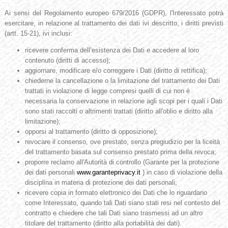
Ai sensi del Regolamento europeo 679/2016 (GDPR), l'Interessato potrà
esercitare, in relazione al trattamento dei dati ivi descritto, i diritti previsti
(artt. 15-21), ivi inclusi:
ricevere conferma dell’esistenza dei Dati e accedere al loro
contenuto (diritti di accesso);
aggiornare, modificare e/o correggere i Dati (diritto di rettifica);
chiederne la cancellazione o la limitazione del trattamento dei Dati
trattati in violazione di legge compresi quelli di cui non è
necessaria la conservazione in relazione agli scopi per i quali i Dati
sono stati raccolti o altrimenti trattati (diritto all'oblio e diritto alla
limitazione);
opporsi al trattamento (diritto di opposizione);
revocare il consenso, ove prestato, senza pregiudizio per la liceità
del trattamento basata sul consenso prestato prima della revoca;
proporre reclamo all'Autorità di controllo (Garante per la protezione
dei dati personali
www.garanteprivacy.it
) in caso di violazione della
disciplina in materia di protezione dei dati personali;
ricevere copia in formato elettronico dei Dati che lo riguardano
come Interessato, quando tali Dati siano stati resi nel contesto del
contratto e chiedere che tali Dati siano trasmessi ad un altro
titolare del trattamento (diritto alla portabilità dei dati).