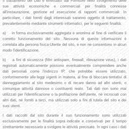
Il trattamento dei Dati è effettuato dal Fornitore nello svolgimento delle
sue attività economiche e commerciali per finalità connesse
all'instaurazione, gestione ed esecuzione di rapporti commerciali. In
particolare, i dati forniti dagli interessati saranno oggetto di trattamento,
prevalentemente mediante strumenti informatici, per le seguenti finalità:
a) in forma esclusivamente aggregata e anonima al fine di verificare il
corretto funzionamento del sito. Nessuna di queste informazioni è
correlata alla persona fisica-Utente del sito, e non ne consentono in alcun
modo l'identificazione.
b) a fini di sicurezza (filtri antispam, firewall, rilevazione virus), i dati
registrati automaticamente possono eventualmente comprendere anche
dati personali come l'indirizzo IP, che potrebbe essere utilizzato,
conformemente alle leggi vigenti in materia, al fine di bloccare tentativi di
danneggiamento al sito medesimo o di recare danno ad altri utenti, o
comunque attività dannose o costituenti reato. Tali dati non sono mai
utilizzati per l'identificazione o la profilazione dell'utente, né incrociati con
altri dati, né forniti a terzi, ma utilizzati solo a fini di tutela del sito e dei
suoi utenti.
I dati raccolti dal sito durante il suo funzionamento sono utilizzati
esclusivamente per le finalità sopra indicate e conservati per il tempo
strettamente necessario a svolgere le attività precisate. In ogni caso i dati