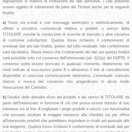
legislazione in materia di Protezione dei dati personali, i Dati potranno
essere oggetto di trattamento da parte del Titolare anche per le seguenti
finalità:
a)
l'invio via e-mail e con messaggi automatici o telefonicamente, di
offerte e iniziative commerciali relative a prodotti o servizi della
TITOLARE nonché la conduzione di ricerche di mercato o altre iniziative
di customer satisfaction. Qualora fosse richiesto il conferimento di
eventuali dati per tale finalità, ipotesi del tutto residuale, tale conferimento
sarà facoltativo. Resta inteso che il trattamento dei dati per questa finalità
sarà possibile solo col consenso dell'interessato (art. 6(1)(a) del GDPR). Il
consenso potrà essere revocato in qualsiasi momento, liberamente nei
modi indicati al successivo punto 8 o attraverso il link di cancellazione
disponibile in ciascuna comunicazione elettronica. L'eventuale mancato
rilascio o revoca del consenso non pregiudicano in alcun modo
l'esecuzione del Contratto;
b)
l'analisi delle abitudini d'uso dei prodotti e dei servizi di TITOLARE da
parte dell'Interessato in funzione di ciò che possa essere ritenuto di suo
interesse sia al fine di migliorare i propri prodotti e servizi con funzionalità
che possano risultare di maggior interesse alla clientela sia per offrire
all'interessato prodotti che potrebbero rispondere in modo più puntuale alle
sue esigenze. Qualora fosse richiesto il conferimento di eventuali dati per