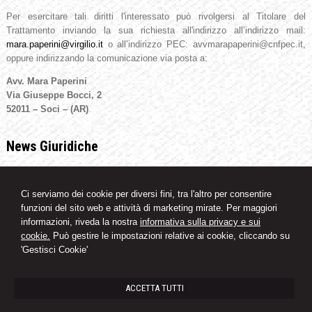
Per esercitare tali diritti l'interessato può rivolgersi al Titolare del
Trattamento inviando la sua richiesta all'indirizzo all’indirizzo mail:
mara.paperini@virgilio.it
o all’indirizzo PEC: avvmarapaperini@cnfpec.it,
oppure indirizzando la comunicazione via posta a:
Avv. Mara Paperini
Via Giuseppe Bocci, 2
52011 – Soci – (AR)
News Giuridiche
07/08/2026
Marchio Biologico Italiano: nuovo simbolo per valorizzare il bio Made in
Ci serviamo dei cookie per diversi fini, tra l'altro per consentire
Italy
funzioni del sito web e attività di marketing mirate. Per maggiori
07/08/2026
informazioni, riveda la nostra
informativa sulla privacy e sui
AI Act: ok definitivo ai decreti su governance e attività di polizia. Il Cdm
cookie.
Può gestire le impostazioni relative ai cookie, cliccando su
vara la riforma del sistema 231
'Gestisci Cookie'
07/08/2026
Volo in ritardo o cancellato: la pronuncia del Giudice di Pace di Venezia
ACCETTA TUTTI