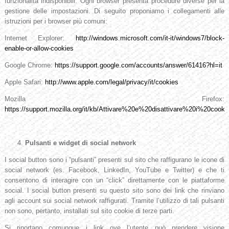
funzionalità indisponibili. Ogni browser presenta procedure diverse per la
gestione delle impostazioni. Di seguito proponiamo i collegamenti alle
istruzioni per i browser più comuni:
Internet Explorer:
http://windows.microsoft.com/it-it/windows7/block-
enable-or-allow-cookies
Google Chrome:
https://support.google.com/accounts/answer/61416?hl=it
Apple Safari:
http://www.apple.com/legal/privacy/it/cookies
Mozilla Firefox:
https://support.mozilla.org/it/kb/Attivare%20e%20disattivare%20i%20cooki
Pulsanti e widget di social network
I social button sono i “pulsanti” presenti sul sito che raffigurano le icone di
social network (es. Facebook, LinkedIn, YouTube e Twitter) e che ti
consentono di interagire con un “click” direttamente con le piattaforme
social. I social button presenti su questo sito sono dei link che rinviano
agli account sui social network raffigurati. Tramite l’utilizzo di tali pulsanti
non sono, pertanto, installati sul sito cookie di terze parti.
Si riportano comunque i link ove l’utente può prendere visione