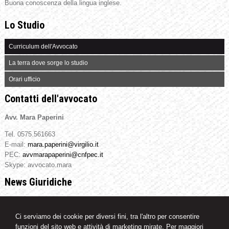
Buona conoscenza della lingua inglese.
Lo Studio
Curriculum dell'Avvocato
La terra dove sorge lo studio
Orari ufficio
Contatti dell'avvocato
Avv. Mara Paperini
Tel. 0575.561663
E-mail:
mara.paperini@virgilio.it
PEC:
avvmarapaperini@cnfpec.it
Skype: avvocato.mara
News Giuridiche
07/08/2026
Marchio Biologico Italiano: nuovo simbolo per valorizzare il bio Made in
Ci serviamo dei cookie per diversi fini, tra l'altro per consentire
Italy
funzioni del sito web e attività di marketing mirate. Per maggiori